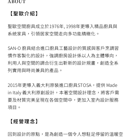
ABOUT
【聖歐介紹】
聖歐空間廚具成立於1976年, 1998年更導入精品廚具與
系統家具，引領居家空間走向多功能精緻化。
SAN-O 廚具結合進口廚具工藝設計的質感與客戶烹調習
慣作客製化的設計，強調廚房設計係以人為主體導向，
利用人與空間的調合衍生出靳新的設計規畫，創造全系
列實用與時尚兼具的產品。
2015年更導入義大利原裝進口廚具STOSA，提供 Made
in Italy 義大利原創設計，本著空間設計理念，將客戶需
要及材質完美呈現在各個空間中，更加入室內設計服務
項目。
【經營理念】
回到設計的原點，
是為創造一個令人想駐足停留的溫暖空