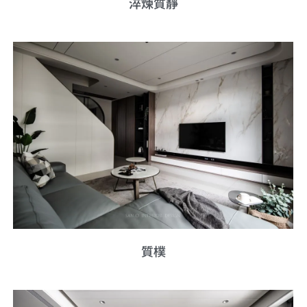
淬煉質靜
質樸