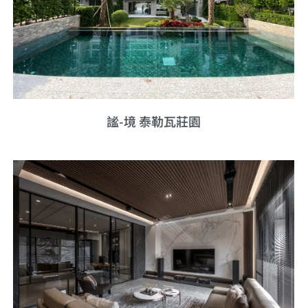
謐-境 泰勒瓦莊園