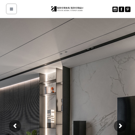
跳
至
主
要
內
容